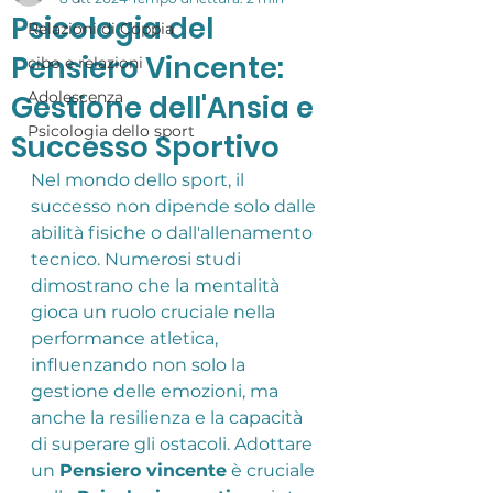
Psicologia del
Relazioni di Coppia
Pensiero Vincente:
cibo e relazioni
Adolescenza
Gestione dell'Ansia e
Psicologia dello sport
Successo Sportivo
Nel mondo dello sport, il 
successo non dipende solo dalle 
abilità fisiche o dall'allenamento 
tecnico. Numerosi studi 
dimostrano che la mentalità 
gioca un ruolo cruciale nella 
performance atletica, 
influenzando non solo la 
gestione delle emozioni, ma 
anche la resilienza e la capacità 
di superare gli ostacoli. Adottare 
un 
Pensiero vincente
 è cruciale 