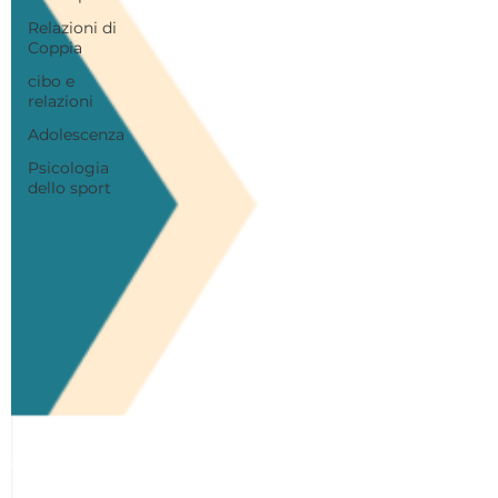
Relazioni di
Coppia
cibo e
relazioni
Adolescenza
Psicologia
dello sport