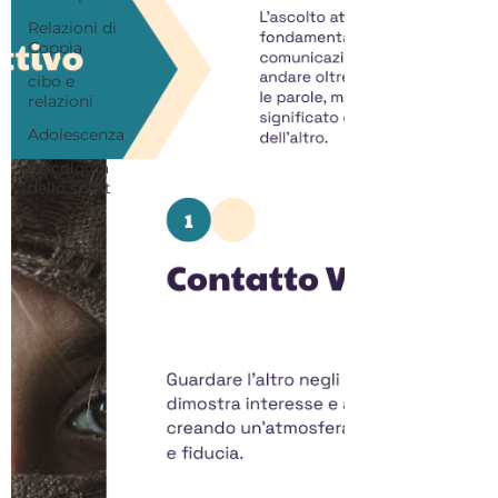
Relazioni di
Coppia
cibo e
relazioni
Adolescenza
Psicologia
dello sport