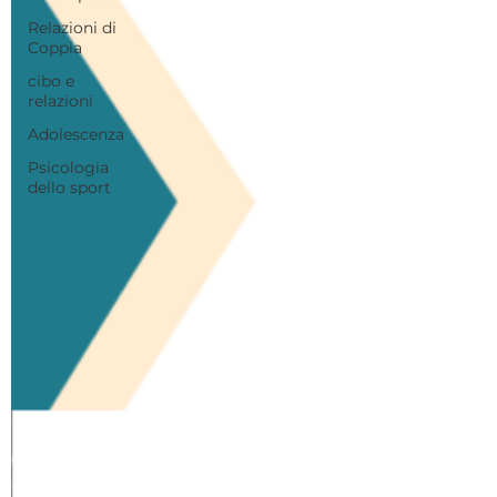
Relazioni di
Coppia
cibo e
relazioni
Adolescenza
Psicologia
dello sport